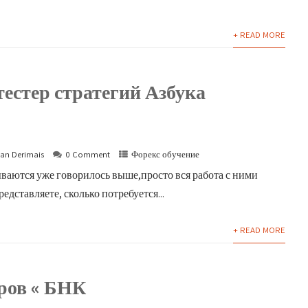
+ READ MORE
тестер стратегий Азбука
an Derimais
0 Comment
Форекс обучение
ваются уже говорилось выше,просто вся работа с ними
едставляете, сколько потребуется...
+ READ MORE
ров « БНК