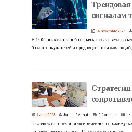
Трендовая 
сигналам 
14 novembre 2023
В 14.00 появляется небольшая красная свеча, озн
баланс покупателей и продавцов, показывающий, ч
Стратегия
сопротивл
9 août 2023
Jordan Derimais
0 Comment
Фо
Это зависит от величины временного промежутка,
сильнее, чем на часовых. Если трейдер торгует...