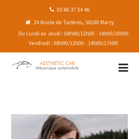
03 86 37 54 46
24 Route de Tazières, 58180 Marzy
Du Lundi au Jeudi : 08h00/12h00 - 14h00/18h00
Vendredi : 08h00/12h00 - 14h00/17h00