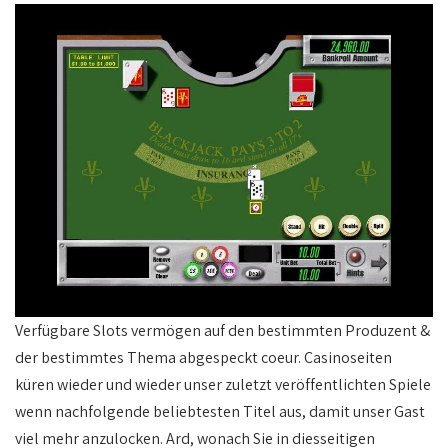
Verfügbare Slots vermögen auf den bestimmten Produzent &
der bestimmtes Thema abgespeckt coeur. Casinoseiten
küren wieder und wieder unser zuletzt veröffentlichten Spiele
wenn nachfolgende beliebtesten Titel aus, damit unser Gast
viel mehr anzulocken. Ard, wonach Sie in diesseitigen