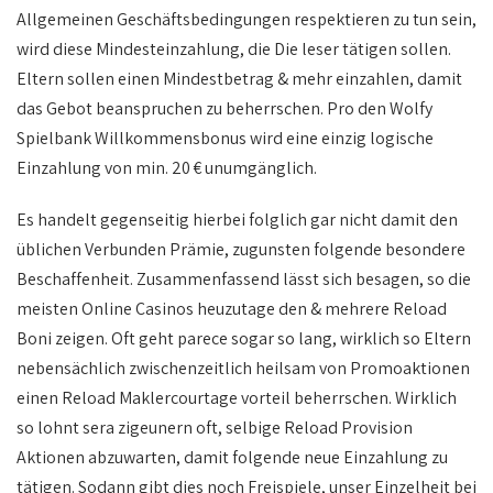
Allgemeinen Geschäftsbedingungen respektieren zu tun sein,
wird diese Mindesteinzahlung, die Die leser tätigen sollen.
Eltern sollen einen Mindestbetrag & mehr einzahlen, damit
das Gebot beanspruchen zu beherrschen. Pro den Wolfy
Spielbank Willkommensbonus wird eine einzig logische
Einzahlung von min. 20 € unumgänglich.
Es handelt gegenseitig hierbei folglich gar nicht damit den
üblichen Verbunden Prämie, zugunsten folgende besondere
Beschaffenheit. Zusammenfassend lässt sich besagen, so die
meisten Online Casinos heuzutage den & mehrere Reload
Boni zeigen. Oft geht parece sogar so lang, wirklich so Eltern
nebensächlich zwischenzeitlich heilsam von Promoaktionen
einen Reload Maklercourtage vorteil beherrschen. Wirklich
so lohnt sera zigeunern oft, selbige Reload Provision
Aktionen abzuwarten, damit folgende neue Einzahlung zu
tätigen. Sodann gibt dies noch Freispiele, unser Einzelheit bei