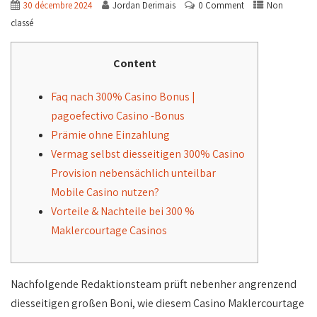
30 décembre 2024
Jordan Derimais
0 Comment
Non
classé
Content
Faq nach 300% Casino Bonus |
pagoefectivo Casino -Bonus
Prämie ohne Einzahlung
Vermag selbst diesseitigen 300% Casino
Provision nebensächlich unteilbar
Mobile Casino nutzen?
Vorteile & Nachteile bei 300 %
Maklercourtage Casinos
Nachfolgende Redaktionsteam prüft nebenher angrenzend
diesseitigen großen Boni, wie diesem Casino Maklercourtage