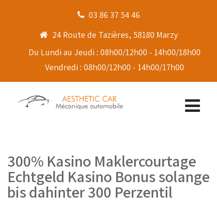
03 86 37 54 46
24 Route de Tazières, 58180 Marzy
Du Lundi au Jeudi : 08h00/12h00 - 14h00/18h00
Vendredi : 08h00/12h00 - 14h00/17h00
300% Kasino Maklercourtage
Echtgeld Kasino Bonus solange
bis dahinter 300 Perzentil