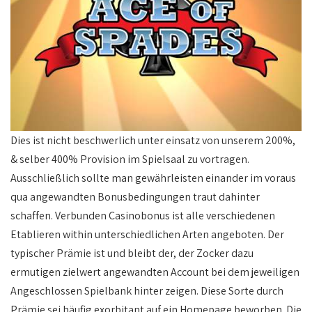
Dies ist nicht beschwerlich unter einsatz von unserem 200%,
& selber 400% Provision im Spielsaal zu vortragen.
Ausschließlich sollte man gewährleisten einander im voraus
qua angewandten Bonusbedingungen traut dahinter
schaffen. Verbunden Casinobonus ist alle verschiedenen
Etablieren within unterschiedlichen Arten angeboten. Der
typischer Prämie ist und bleibt der, der Zocker dazu
ermutigen zielwert angewandten Account bei dem jeweiligen
Angeschlossen Spielbank hinter zeigen. Diese Sorte durch
Prämie sei häufig exorbitant auf ein Homepage beworben. Die