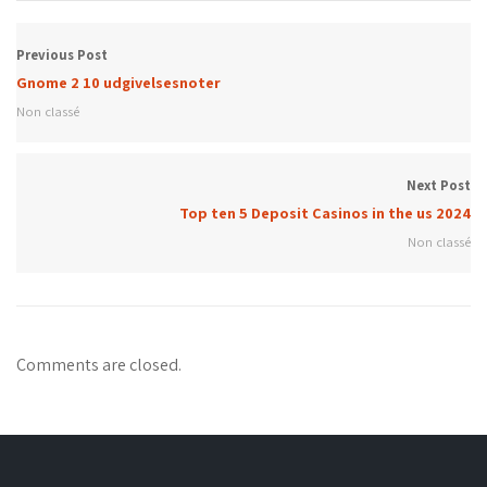
Previous Post
Gnome 2 10 udgivelsesnoter
Non classé
Next Post
Top ten 5 Deposit Casinos in the us 2024
Non classé
Comments are closed.