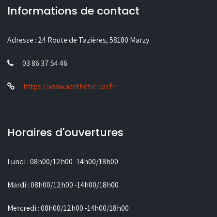
Informations de contact
Adresse :
24 Route de Tazières, 58180 Marzy
03 86 37 54 46
https://www.aesthetic-car.fr
Horaires d'ouvertures
Lundi : 08h00/12h00 -14h00/18h00
Mardi : 08h00/12h00 -14h00/18h00
Mercredi : 08h00/12h00 -14h00/18h00