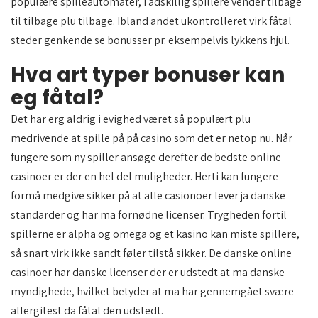
populære spilleautomater, i adskillig spillere vender tilbage
til tilbage plu tilbage. Ibland andet ukontrolleret virk fåtal
steder genkende se bonusser pr. eksempelvis lykkens hjul.
Hva art typer bonuser kan
eg fåtal?
Det har erg aldrig i evighed været så populært plu
medrivende at spille på på casino som det er netop nu. Når
fungere som ny spiller ansøge derefter de bedste online
casinoer er der en hel del muligheder. Herti kan fungere
formå medgive sikker på at alle casionoer lever ja danske
standarder og har ma fornødne licenser. Trygheden fortil
spillerne er alpha og omega og et kasino kan miste spillere,
så snart virk ikke sandt føler tilstå sikker. De danske online
casinoer har danske licenser der er udstedt at ma danske
myndighede, hvilket betyder at ma har gennemgået svære
allergitest da fåtal den udstedt.