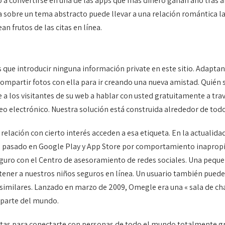
o a convertirse en una de las apps que más dinero ganan año tras
sobre un tema abstracto puede llevar a una relación romántica larg
n frutos de las citas en línea.
 que introducir ninguna información private en este sitio. Adapta
ompartir fotos con ella para ir creando una nueva amistad. Quién s
 a los visitantes de su web a hablar con usted gratuitamente a trav
reo electrónico. Nuestra solución está construida alrededor de todo
elación con cierto interés acceden a esa etiqueta. En la actualidad
año pasado en Google Play y App Store por comportamiento inapro
eguro con el Centro de asesoramiento de redes sociales. Una pequ
ener a nuestros niños seguros en línea. Un usuario también puede 
 similares. Lanzado en marzo de 2009, Omegle era una « sala de chat
 parte del mundo.
citas para conectarte con personas de todo el mundo totalmente gr