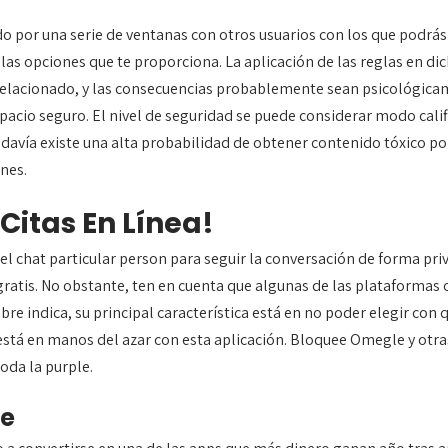
o por una serie de ventanas con otros usuarios con los que podrás
las opciones que te proporciona. La aplicación de las reglas en dic
elacionado, y las consecuencias probablemente sean psicológica
pacio seguro. El nivel de seguridad se puede considerar modo califi
odavía existe una alta probabilidad de obtener contenido tóxico p
ones.
Citas En Línea!
 el chat particular person para seguir la conversación de forma pr
gratis. No obstante, ten en cuenta que algunas de las plataformas
re indica, su principal característica está en no poder elegir co
tá en manos del azar con esta aplicación. Bloquee Omegle y otras 
oda la purple.
le