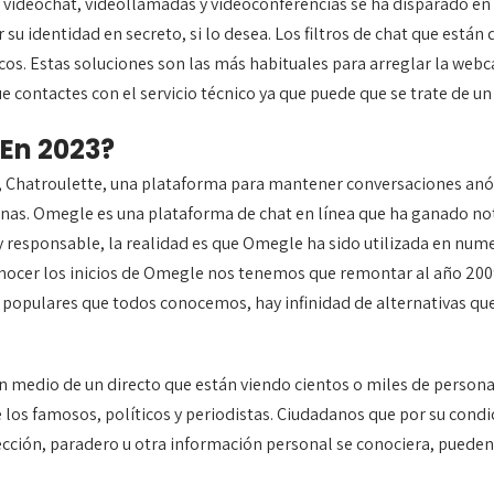
 de videochat, videollamadas y videoconferencias se ha disparado e
su identidad en secreto, si lo desea. Los filtros de chat que están
icos. Estas soluciones son las más habituales para arreglar la web
e contactes con el servicio técnico ya que puede que se trate de un
 En 2023?
 Chatroulette, una plataforma para mantener conversaciones anó
onas. Omegle es una plataforma de chat en línea que ha ganado not
y responsable, la realidad es que Omegle ha sido utilizada en num
onocer los inicios de Omegle nos tenemos que remontar al año 2009
 populares que todos conocemos, hay infinidad de alternativas que 
 medio de un directo que están viendo cientos o miles de personas
 los famosos, políticos y periodistas. Ciudadanos que por su condici
irección, paradero u otra información personal se conociera, pueden