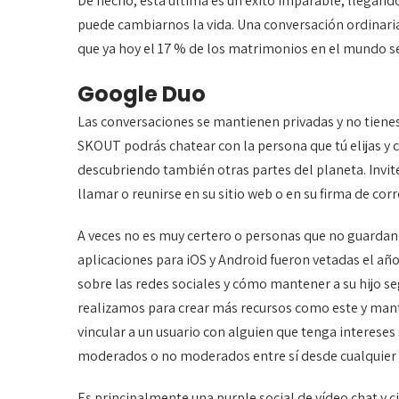
De hecho, esta última es un éxito imparable, llegand
puede cambiarnos la vida. Una conversación ordinaria 
que ya hoy el 17 % de los matrimonios en el mundo sea
Google Duo
Las conversaciones se mantienen privadas y no tienes
SKOUT podrás chatear con la persona que tú elijas y c
descubriendo también otras partes del planeta. Invite
llamar o reunirse en su sitio web o en su firma de cor
A veces no es muy certero o personas que no guardan r
aplicaciones para iOS y Android fueron vetadas el 
sobre las redes sociales y cómo mantener a su hijo s
realizamos para crear más recursos como este y mant
vincular a un usuario con alguien que tenga intereses
moderados o no moderados entre sí desde cualquier
Es principalmente una purple social de vídeo chat y 