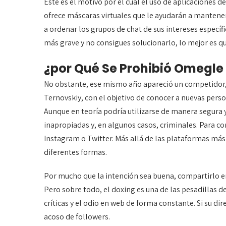
Este es el motivo por el cual el uso de aplicaciones
ofrece máscaras virtuales que le ayudarán a mantener 
a ordenar los grupos de chat de sus intereses específ
más grave y no consigues solucionarlo, lo mejor es qu
¿por Qué Se Prohibió Omegle
No obstante, ese mismo año apareció un competidor,
Ternovskiy, con el objetivo de conocer a nuevas pers
Aunque en teoría podría utilizarse de manera segura 
inapropiadas y, en algunos casos, criminales. Para c
Instagram o Twitter. Más allá de las plataformas más
diferentes formas.
Por mucho que la intención sea buena, compartirlo en
Pero sobre todo, el doxing es una de las pesadillas de
críticas y el odio en web de forma constante. Si su d
acoso de followers.