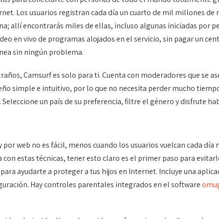
rnet. Los usuarios registran cada día un cuarto de mil millones de
na; allí encontrarás miles de ellas, incluso algunas iniciadas por 
 video en vivo de programas alojados en el servicio, sin pagar un c
ínea sin ningún problema.
raños, Camsurf es solo para ti. Cuenta con moderadores que se ase
o simple e intuitivo, por lo que no necesita perder mucho tiemp
n. Seleccione un país de su preferencia, filtre el género y disfrute
 por web no es fácil, menos cuando los usuarios vuelcan cada día m
 con estas técnicas, tener esto claro es el primer paso para evitar
ara ayudarte a proteger a tus hijos en Internet. Incluye una aplicaci
iguración. Hay controles parentales integrados en el software
omu